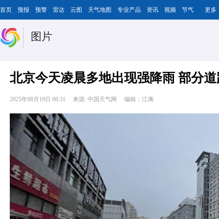
首页
预报
预警
雷达
云图
天气地图
专业产品
资讯
视频
节气
更多
图片
北京今天凌晨多地出现强降雨 部分道
2025年08月19日 08:31
来源: 中国天气网
编辑：江漪