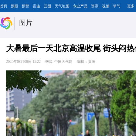
首页
预报
预警
雷达
云图
天气地图
专业产品
资讯
视频
节气
更多
图片
大暑最后一天北京高温收尾 街头闷热
2025年08月06日 15:22
来源: 中国天气网
编辑：黄涛