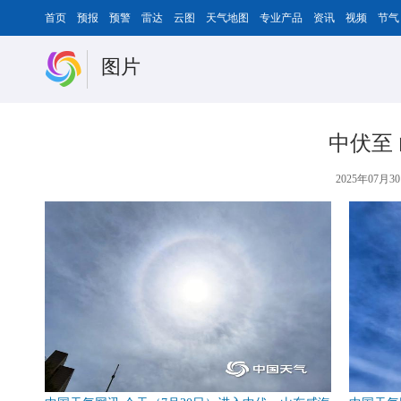
首页
预报
预警
雷达
云图
天气地图
专业产品
资讯
视频
节气
图片
中伏至
2025年07月30