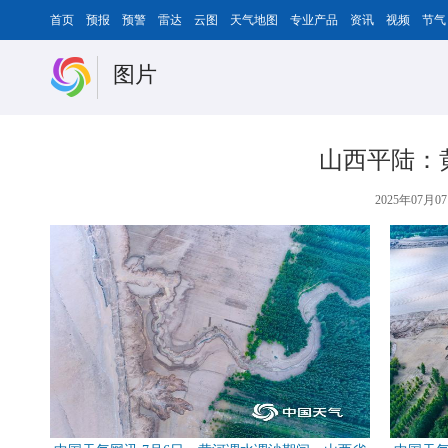
首页
预报
预警
雷达
云图
天气地图
专业产品
资讯
视频
节气
图片
山西平陆：
2025年07月07