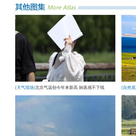
[天气现场]
北京气温创今年来新高 焖蒸感不下线
[自然底
卷