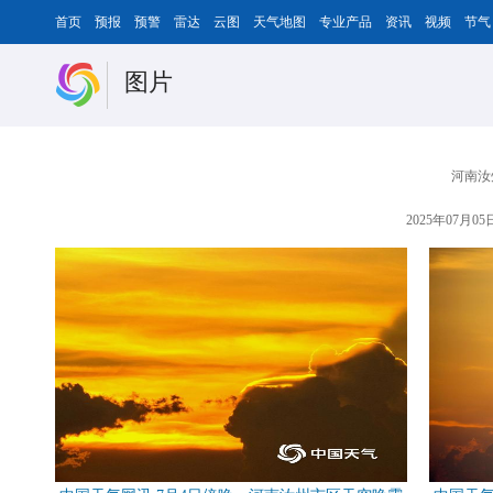
首页
预报
预警
雷达
云图
天气地图
专业产品
资讯
视频
节气
图片
河南汝
2025年07月05日