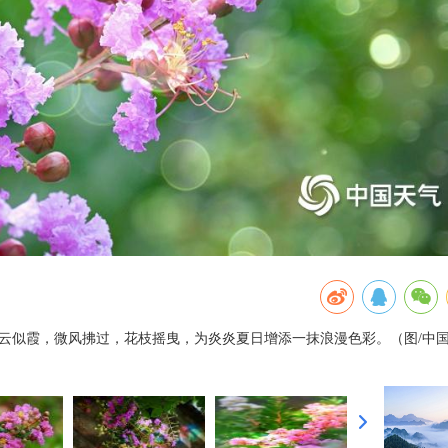
云似霞，微风拂过，花枝摇曳，为炎炎夏日增添一抹浪漫色彩。（图/中