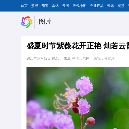
首页
预报
预警
雷达
云图
天气地图
专业产品
资讯
视频
图片
盛夏时节紫薇花开正艳 灿若云
2025年07月12日 10:18
来源: 中国天气网
编辑：杜冰冰