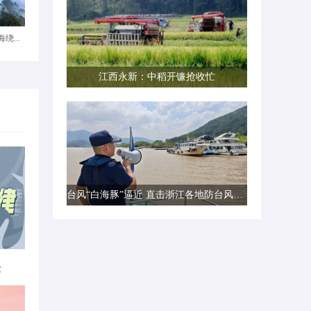
绕...
江西永新：中稻开镰抢收忙
台风“白海豚”逼近 直击浙江各地防台风一线现场
律