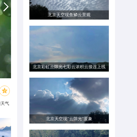
北京天空现鱼鳞云景观
北京彩虹云隙光七彩云浓积云接连上线
国天气
北京天空现“云隙光”景象