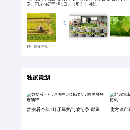
爱。图片拍摄于7月9日。（图文/时补法）
抓住晴好天气 ...
独家策划
数据看今年7月哪里热到破纪录 哪里暑热连轴转