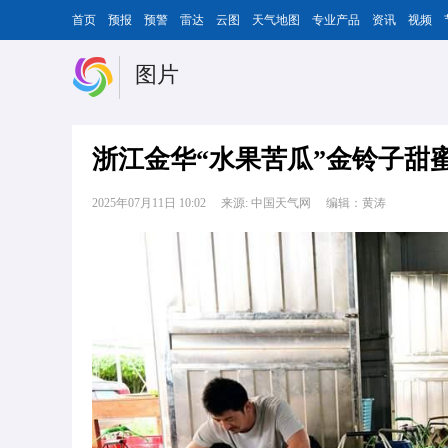
首页
预报
预警
雷达
云图
天气地图
专业产品
资讯
视频
图片
浙江金华“水果苦瓜”金铃子甜
2025年07月11日 10:02
来源: 中国天气网
编辑：黄涛