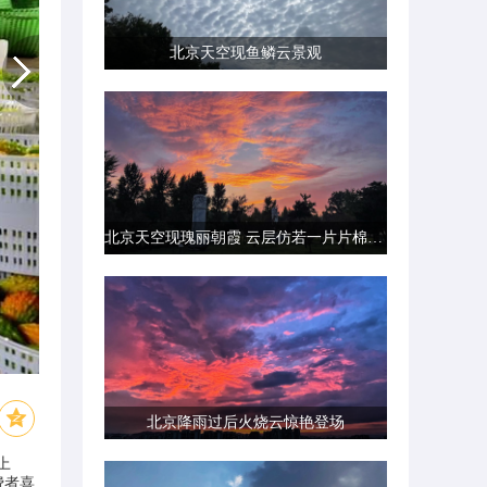
北京天空现鱼鳞云景观
北京天空现瑰丽朝霞 云层仿若一片片棉花糖
北京降雨过后火烧云惊艳登场
上
费者喜