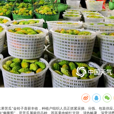
“水果苦瓜”金铃子喜获丰收，种植户组织人员正抓紧采摘、分拣、包装供应
称“癞葡萄”，是苦瓜属栽培品种，因其果肉鲜红甘甜，清热解暑，深受消