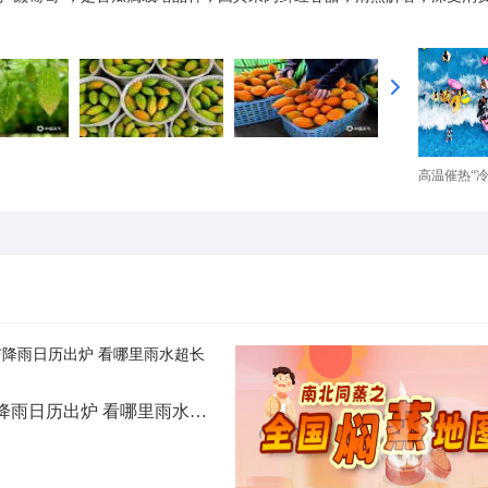
高温催热“冷经
北方城市降雨日历出炉 看哪里雨水超长待机