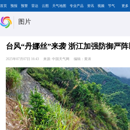
首页
预报
预警
雷达
云图
天气地图
专业产品
资讯
视频
节气
更多
图片
台风“丹娜丝”来袭 浙江加强防御严阵
2025年07月07日 16:43
来源: 中国天气网
编辑：黄涛