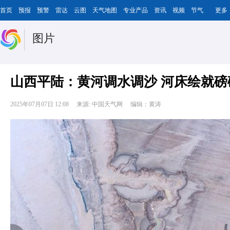
首页
预报
预警
雷达
云图
天气地图
专业产品
资讯
视频
节气
更多
图片
山西平陆：黄河调水调沙 河床绘就磅
2025年07月07日 12:08
来源: 中国天气网
编辑：黄涛