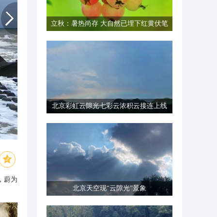
立秋：暑热尚存 大自然已埋下红黄伏笔
北京彩虹云隙光七彩云浓积云接连上线
，蔚为
北京天空现“云隙光”景象