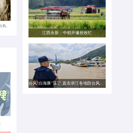
风...
江西永新：中稻开镰抢收忙
台风“白海豚”逼近 直击浙江各地防台风一线现场
律