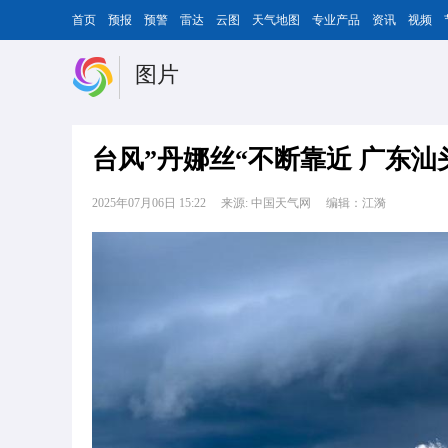
首页
预报
预警
雷达
云图
天气地图
专业产品
资讯
视频
图片
台风”丹娜丝“不断靠近 广东
2025年07月06日 15:22
来源: 中国天气网
编辑：江漪