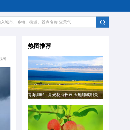
热图推荐
视图
青海湖畔：湖光花海长云 天地铺成明亮画卷