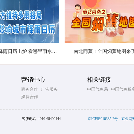
北方城市降雨日历出炉 看哪里雨水超长待机
南北同蒸！全国焖蒸地图来
营销中心
相关链接
商务合作
广告服务
中国气象局
中国气象服
媒资合作
客服电话：
010-68409444
京ICP证010385-2号
京公网安备