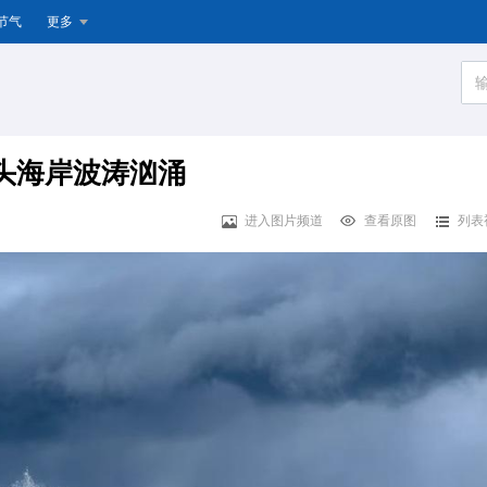
节气
更多
汕头海岸波涛汹涌
进入图片频道
查看原图
列表