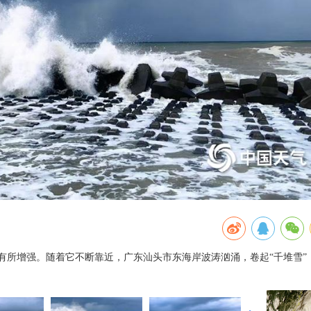
度有所增强。随着它不断靠近，广东汕头市东海岸波涛汹涌，卷起“千堆雪”