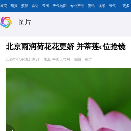
首页
预报
预警
雷达
云图
天气地图
专业产品
资讯
视频
节气
更多
图片
北京雨润荷花花更娇 并蒂莲c位抢镜
2025年07月03日 10:21
来源: 中国天气网
编辑：黄涛