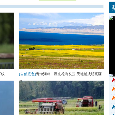
下线
[自然底色]
青海湖畔：湖光花海长云 天地铺成明亮画
卷