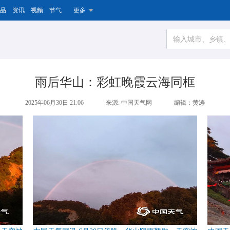
品
资讯
视频
节气
更多
雨后华山：彩虹晚霞云海同框
2025年06月30日 21:06
来源: 中国天气网
编辑：黄涛