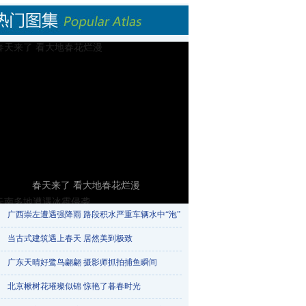
春天来了 看大地春花烂漫
广西崇左遭遇强降雨 路段积水严重车辆水中“泡”​
当古式建筑遇上春天 居然美到极致
广东天晴好鹭鸟翩翩 摄影师抓拍捕鱼瞬间
北京楸树花璀璨似锦 惊艳了暮春时光