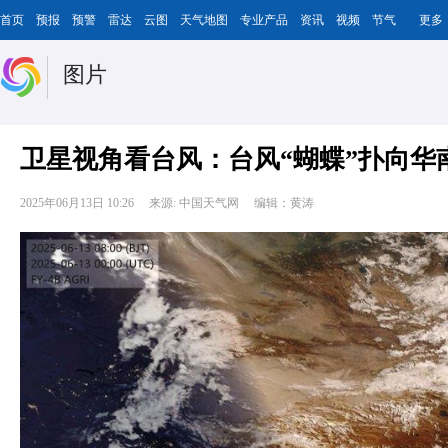
首页
预报
预警
雷达
云图
天气地图
专业产品
资讯
视频
节气
更多
图片
卫星视角看台风：台风“蝴蝶”扑向华
2025年06月13日 10:26
来源: 中国天气网
编辑：黄涛