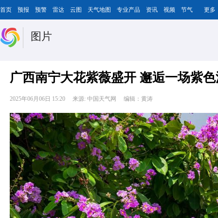
首页
预报
预警
雷达
云图
天气地图
专业产品
资讯
视频
节气
更多
图片
广西南宁大花紫薇盛开 邂逅一场紫色
2025年06月06日 15:20
来源: 中国天气网
编辑：黄涛