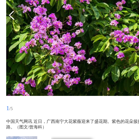
1
/5
中国天气网讯 近日，广西南宁大花紫薇迎来了盛花期。紫色的花朵簇
路。（图文/曾海科）