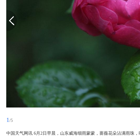
1
/5
中国天气网讯 6月2日早晨，山东威海细雨蒙蒙，蔷薇花朵沾满雨珠，