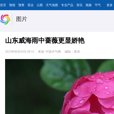
首页
预报
预警
雷达
云图
天气地图
专业产品
资讯
视频
节气
更多
图片
山东威海雨中蔷薇更显娇艳
2025年06月03日 09:53
来源: 中国天气网
编辑：黄涛