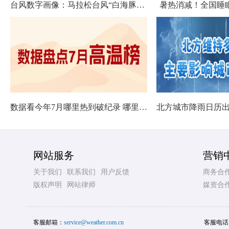
台风数字画像：马拉松台风“白海豚”将影响十余省份
暑热消减！全国睡
数据看今年7月哪里热到破纪录 哪里暑热连轴转
网站服务
营销
关于我们
联系我们
用户反馈
商务合
版权声明
网站律师
媒资合
客服邮箱：
service@weather.com.cn
客服电话