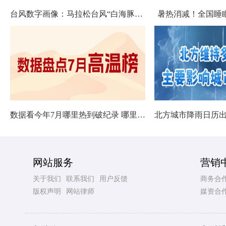
台风数字画像：马拉松台风“白海豚”将影响十余省份
暑热消减！全国睡
数据看今年7月哪里热到破纪录 哪里暑热连轴转
网站服务
营销
关于我们
联系我们
用户反馈
商务合
版权声明
网站律师
媒资合