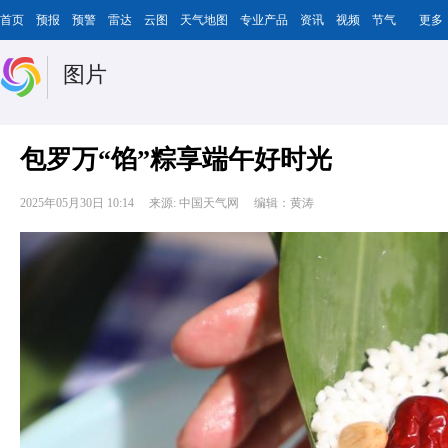
首页
预报
预警
雷达
云图
天气地图
专业产品
资讯
视频
节气
更多
图片
包罗万“馅”粽享端午好时光
2025年05月30日 10:14
来源: 中国天气网
编辑：黄涛