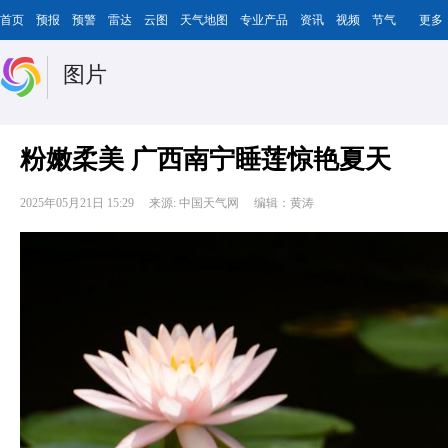
首页
预报
预警
雷达
云图
天气地图
专业产品
资讯
视频
节气
更多
图片
粉嫩柔美 广西南宁睡莲惊艳夏天
2025年05月21日 15:29
来源: 中国天气网
编辑：黄涛