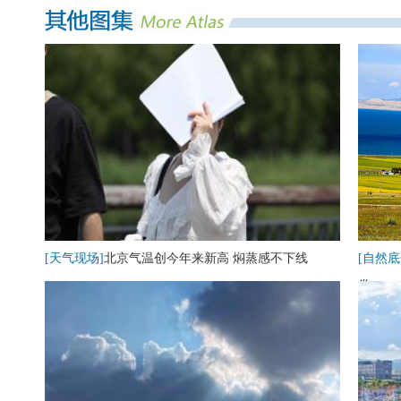
[天气现场]
北京气温创今年来新高 焖蒸感不下线
[自然底
卷