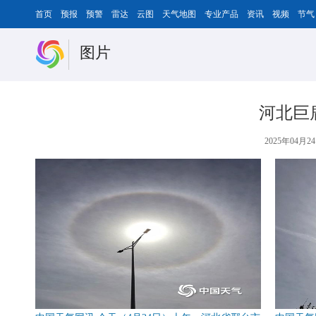
首页
预报
预警
雷达
云图
天气地图
专业产品
资讯
视频
节气
图片
河北巨
2025年04月24