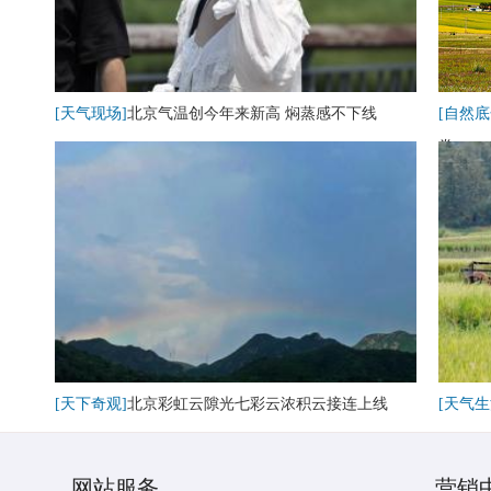
[天气现场]
北京气温创今年来新高 焖蒸感不下线
[自然底
卷
[天下奇观]
北京彩虹云隙光七彩云浓积云接连上线
[天气生
网站服务
营销