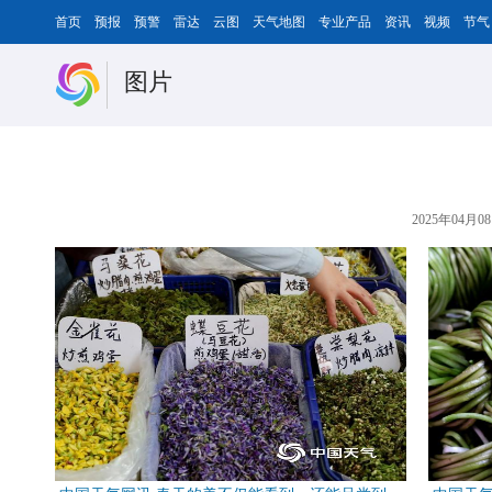
首页
预报
预警
雷达
云图
天气地图
专业产品
资讯
视频
节气
图片
2025年04月08