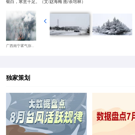
银白，寒意十足。（文/赵海梅 图/余培林）
广西南宁雾气弥...
独家策划