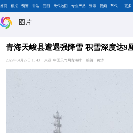
首页
预报
预警
雷达
云图
天气地图
专业产品
资讯
视频
节气
更多
图片
青海天峻县遭遇强降雪 积雪深度达9
2025年04月27日 15:43
来源: 中国天气网青海站
编辑：黄涛