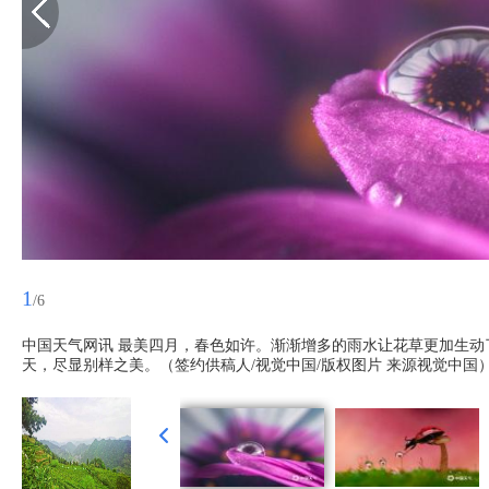
1
/6
中国天气网讯 最美四月，春色如许。渐渐增多的雨水让花草更加生
天，尽显别样之美。（签约供稿人/视觉中国/版权图片 来源视觉中国