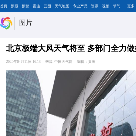
首页
预报
预警
雷达
云图
天气地图
专业产品
资讯
视频
节气
更多
图片
北京极端大风天气将至 多部门全力
2025年04月11日 16:13
来源: 中国天气网
编辑：黄涛