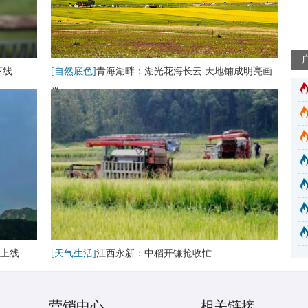
下线
[自然底色]
青海湖畔：湖光花海长云 天地铺成明亮画
卷
上线
[天气生活]
江西永新：中稻开镰抢收忙
营销中心
相关链接