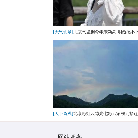
[天气现场]
北京气温创今年来新高 焖蒸感不
[天下奇观]
北京彩虹云隙光七彩云浓积云接连
网站服务