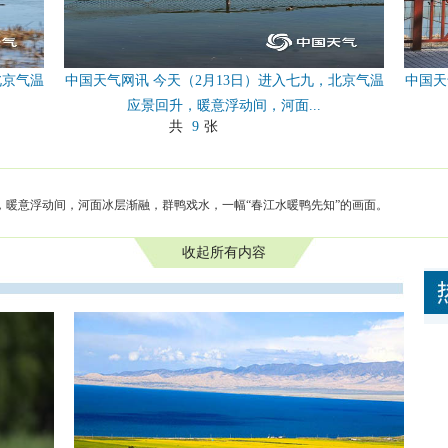
北京气温
中国天气网讯 今天（2月13日）进入七九，北京气温
中国天
应景回升，暖意浮动间，河面...
共
9
张
，暖意浮动间，河面冰层渐融，群鸭戏水，一幅“春江水暖鸭先知”的画面。
收起所有内容