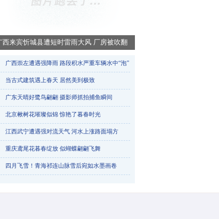
广西来宾忻城县遭短时雷雨大风 厂房被吹翻
广西崇左遭遇强降雨 路段积水严重车辆水中“泡”​
当古式建筑遇上春天 居然美到极致
广东天晴好鹭鸟翩翩 摄影师抓拍捕鱼瞬间
北京楸树花璀璨似锦 惊艳了暮春时光
江西武宁遭遇强对流天气 河水上涨路面塌方
重庆鸢尾花暮春绽放 似蝴蝶翩翩飞舞
烟台天气一天三变 降雨冰雹降雪轮番登场
四月飞雪！青海祁连山脉雪后宛如水墨画卷