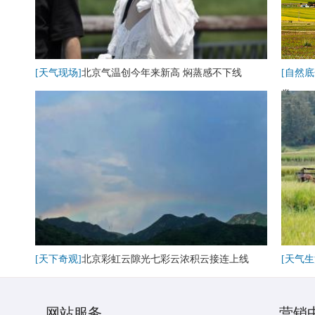
[天气现场]
北京气温创今年来新高 焖蒸感不下线
[自然底
卷
[天下奇观]
北京彩虹云隙光七彩云浓积云接连上线
[天气生
网站服务
营销