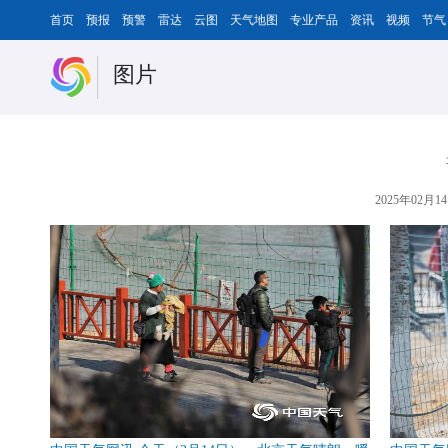
首页
预报
预警
雷达
云图
天气地图
专业产品
资讯
视频
节气
图片
2025年02月14