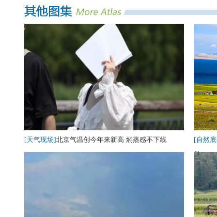
[天气现场]
北京气温创今年来新高 焖蒸感不下线
[自然底
卷