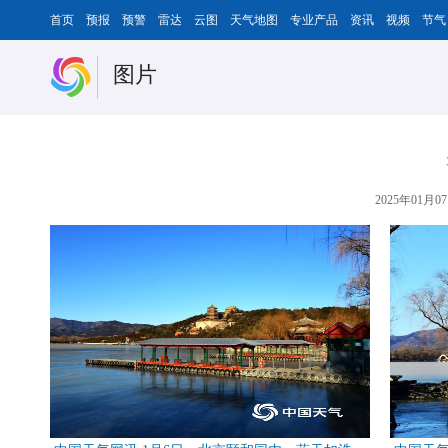
首页
预报
预警
雷达
云图
天气地图
专业产品
资讯
视频
节气
图片
2025年01月07