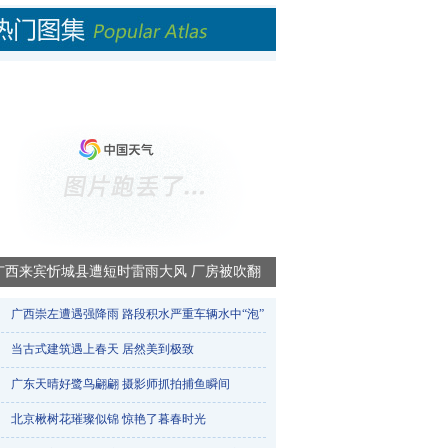
广西来宾忻城县遭短时雷雨大风 厂房被吹翻
广西崇左遭遇强降雨 路段积水严重车辆水中“泡”​
当古式建筑遇上春天 居然美到极致
广东天晴好鹭鸟翩翩 摄影师抓拍捕鱼瞬间
北京楸树花璀璨似锦 惊艳了暮春时光