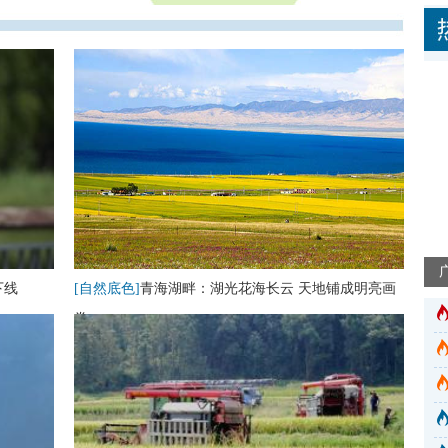
下线
[自然底色]
青海湖畔：湖光花海长云 天地铺成明亮画
卷