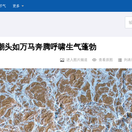
节气
更多
潮头如万马奔腾呼啸生气蓬勃
进入图片频道
查看原图
列表