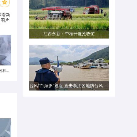
带着新
权图片
江西永新：中稻开镰抢收忙
林...
台风“白海豚”逼近 直击浙江各地防台风一线现场