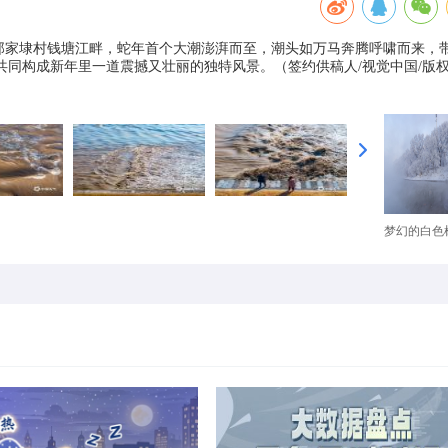
庙镇邬家埭村钱塘江畔，蛇年首个大潮澎湃而至，潮头如万马奔腾呼啸而来，
同构成新年里一道震撼又壮丽的独特风景。（签约供稿人/视觉中国/版
梦幻的白色树