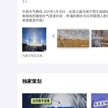
1
/5
中国天气网讯 2025年1月30日，在浙江嘉兴海宁周王
春独有的蓬勃生气滚滚向前，奔涌的潮水与沿岸观潮人群共
来源视觉中国）
内蒙古鄂温克旗...
独家策划