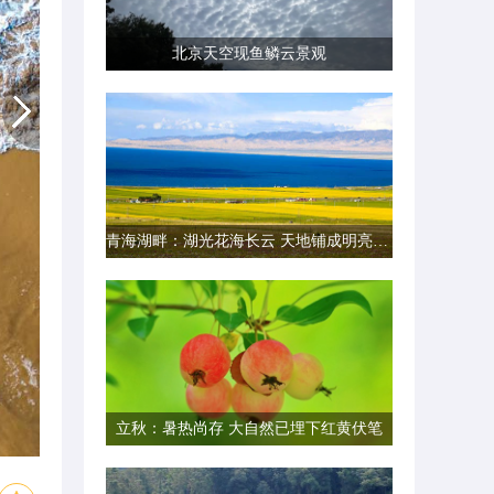
北京天空现鱼鳞云景观
青海湖畔：湖光花海长云 天地铺成明亮画卷
立秋：暑热尚存 大自然已埋下红黄伏笔