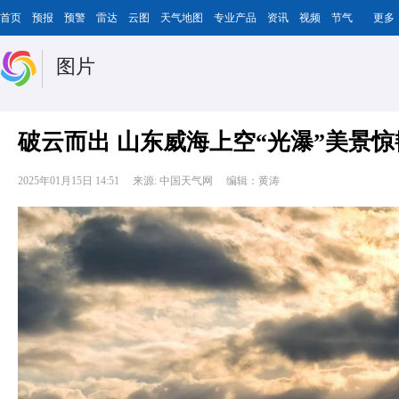
首页
预报
预警
雷达
云图
天气地图
专业产品
资讯
视频
节气
更多
图片
破云而出 山东威海上空“光瀑”美景
2025年01月15日 14:51
来源: 中国天气网
编辑：黄涛