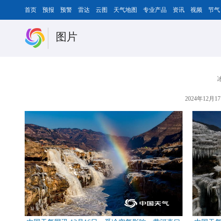
首页
预报
预警
雷达
云图
天气地图
专业产品
资讯
视频
节气
图片
2024年12月17