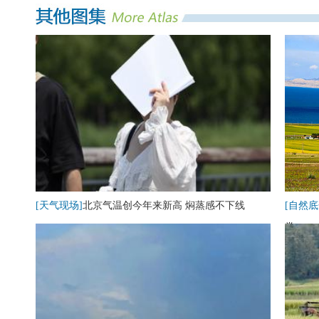
[天气现场]
北京气温创今年来新高 焖蒸感不下线
[自然底
卷