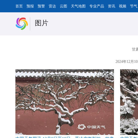
首页
预报
预警
雷达
云图
天气地图
专业产品
资讯
视频
节气
图片
甘
2024年12月10