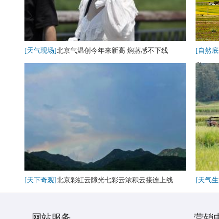
[天气现场]
北京气温创今年来新高 焖蒸感不下线
[自然底
卷
[天下奇观]
北京彩虹云隙光七彩云浓积云接连上线
[天气生
网站服务
营销