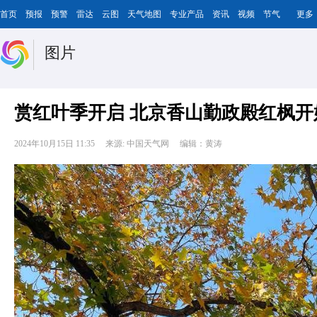
首页
预报
预警
雷达
云图
天气地图
专业产品
资讯
视频
节气
更多
图片
赏红叶季开启 北京香山勤政殿红枫开
2024年10月15日 11:35
来源: 中国天气网
编辑：黄涛