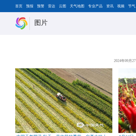
首页
预报
预警
雷达
云图
天气地图
专业产品
资讯
视频
节气
图片
2024年09月27