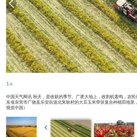
1
/6
中国天气网讯 秋天，是收获的季节。广袤大地上，收割机轰鸣，农民
东省东营市广饶县乐安街道北朱耿村的大豆玉米带状复合种植田地里，
视觉中国）