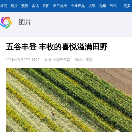
首页
预报
预警
雷达
云图
天气地图
专业产品
资讯
视频
节气
更多
图片
五谷丰登 丰收的喜悦溢满田野
2024年09月27日 15:25
来源: 中国天气网
编辑：黄涛