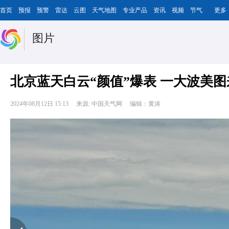
首页
预报
预警
雷达
云图
天气地图
专业产品
资讯
视频
节气
更多
图片
北京蓝天白云“颜值”爆表 一大波美图
2024年08月12日 15:13
来源: 中国天气网
编辑：黄涛