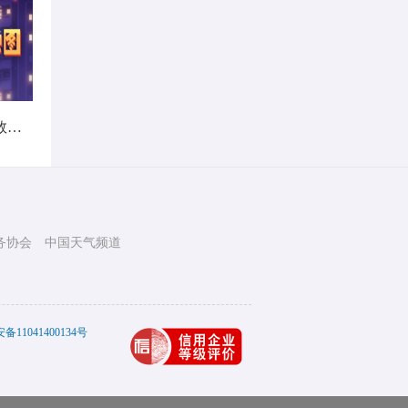
暑热不打烊！首个全国热带夜指数地图发布
务协会
中国天气频道
11041400134号