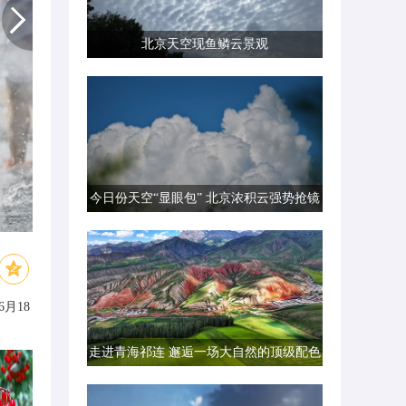
北京天空现鱼鳞云景观
今日份天空“显眼包” 北京浓积云强势抢镜
月18
走进青海祁连 邂逅一场大自然的顶级配色