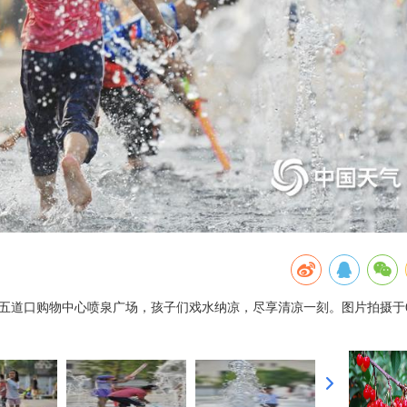
五道口购物中心喷泉广场，孩子们戏水纳凉，尽享清凉一刻。图片拍摄于6