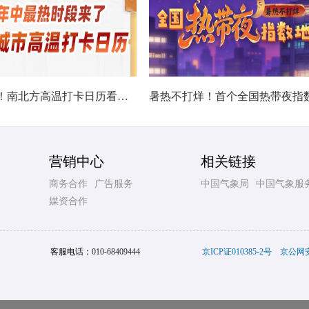
热在中伏！南北方高温打卡日历看哪里热力持久
营销中心
相关链接
商务合作
广告服务
中国气象局
中国气象服
媒资合作
客服电话：
010-68409444
京ICP证010385-2号
京公网安备