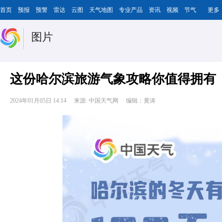
首页
预报
预警
雷达
云图
天气地图
专业产品
资讯
视频
节气
更多
图片
这份哈尔滨旅游气象攻略你值得拥有
2024年01月05日 14:14
来源: 中国天气网
编辑：黄涛