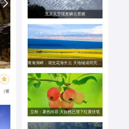
北京天空现鱼鳞云景观
青海湖畔：湖光花海长云 天地铺成明亮画卷
。（签
立秋：暑热尚存 大自然已埋下红黄伏笔