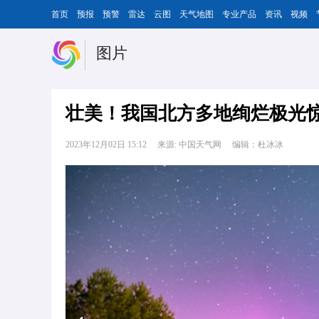
首页
预报
预警
雷达
云图
天气地图
专业产品
资讯
视频
图片
壮美！我国北方多地绚烂极光
2023年12月02日 15:12
来源: 中国天气网
编辑：杜冰冰