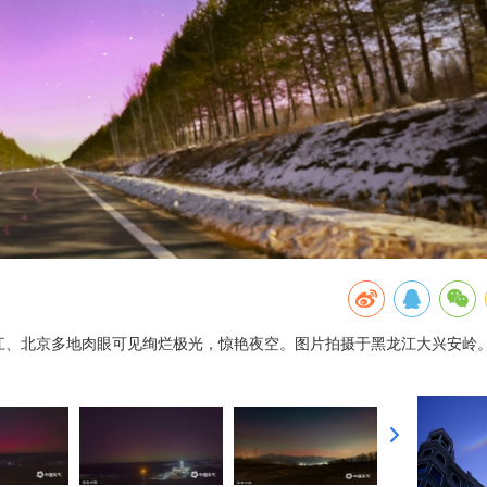
龙江、北京多地肉眼可见绚烂极光，惊艳夜空。图片拍摄于黑龙江大兴安岭