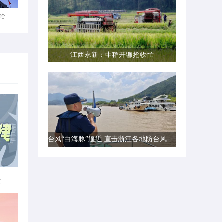
...
江西永新：中稻开镰抢收忙
台风“白海豚”逼近 直击浙江各地防台风一线现场
律