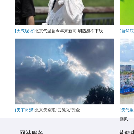
[天气现场]
北京气温创今年来新高 焖蒸感不下线
[自然底
[天下奇观]
北京天空现“云隙光”景象
[天气生
避风
网站服务
营销