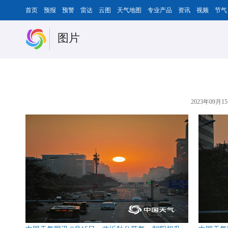
首页
预报
预警
雷达
云图
天气地图
专业产品
资讯
视频
节气
图片
2023年09月15