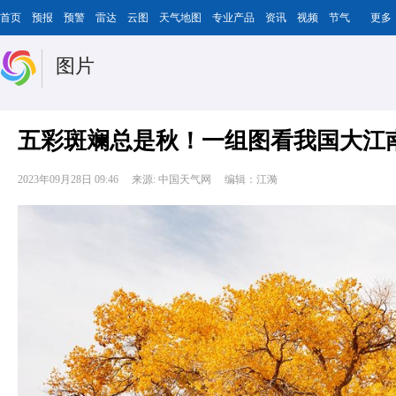
首页
预报
预警
雷达
云图
天气地图
专业产品
资讯
视频
节气
更多
图片
五彩斑斓总是秋！一组图看我国大江
2023年09月28日 09:46
来源: 中国天气网
编辑：江漪