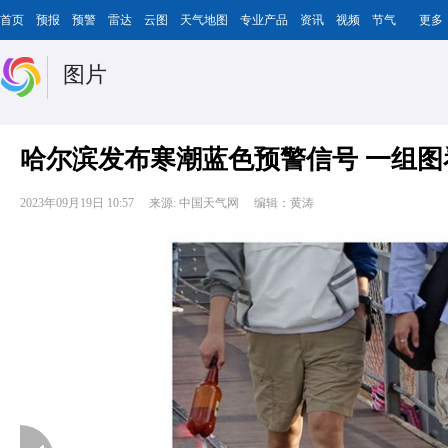
首页
预报
预警
雷达
云图
天气地图
专业产品
资讯
视频
节气
更多
图片
哈尔滨发布寒潮蓝色预警信号 一组图
2023年09月19日 10:57
来源: 中国天气网
编辑：黄涛