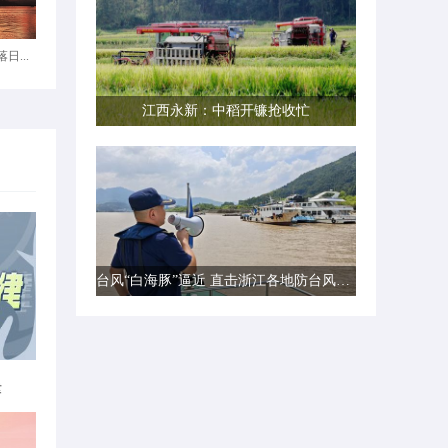
日...
江西永新：中稻开镰抢收忙
台风“白海豚”逼近 直击浙江各地防台风一线现场
律