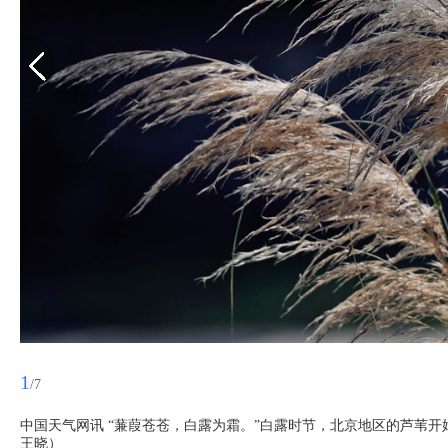
1
/7
中国天气网讯 “蒹葭苍苍，白露为霜。”白露时节，北京地区的芦苇
王晓）