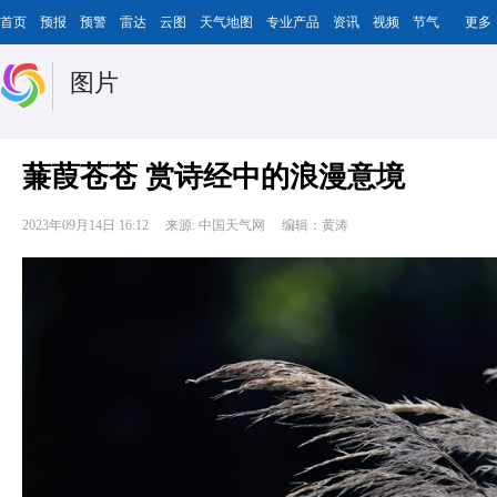
首页
预报
预警
雷达
云图
天气地图
专业产品
资讯
视频
节气
更多
图片
蒹葭苍苍 赏诗经中的浪漫意境
2023年09月14日 16:12
来源: 中国天气网
编辑：黄涛