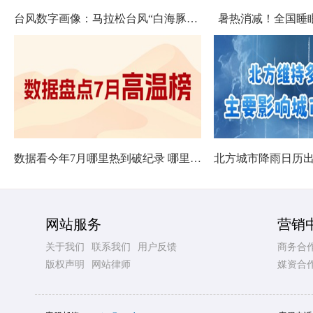
台风数字画像：马拉松台风“白海豚”将影响十余省份
暑热消减！全国睡
数据看今年7月哪里热到破纪录 哪里暑热连轴转
网站服务
营销
关于我们
联系我们
用户反馈
商务合
版权声明
网站律师
媒资合