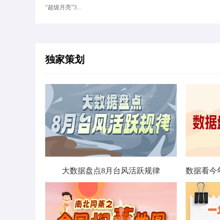
“超级月亮”3...
独家策划
大数据盘点8月台风活跃规律