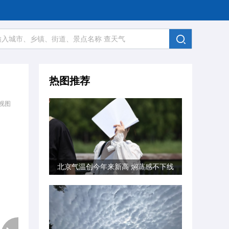
热图推荐
视图
北京气温创今年来新高 焖蒸感不下线