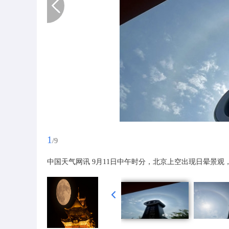
1
/9
中国天气网讯 9月11日中午时分，北京上空出现日晕景