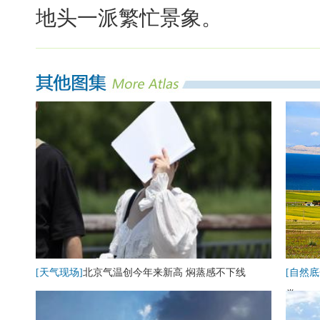
地头一派繁忙景象。
[天气现场]
北京气温创今年来新高 焖蒸感不下线
[自然底
卷