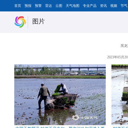
首页
预报
预警
雷达
云图
天气地图
专业产品
资讯
视频
节气
图片
黑龙
2023年05月20