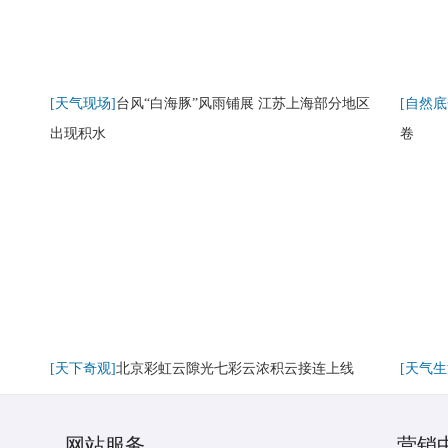
[天气现场]
台风“白海豚”风雨铺展 江苏上海部分地区
[自然底
出现积水
卷
[天下奇观]
北京彩虹云隙光七彩云浓积云接连上线
[天气生
网站服务
营销