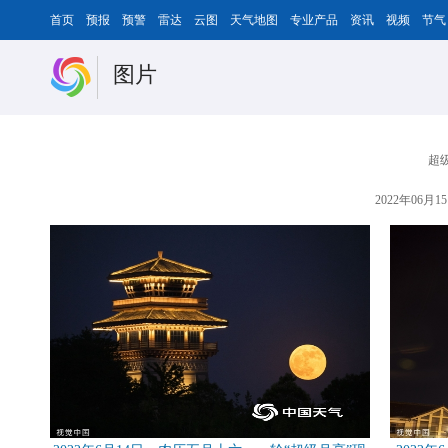
首页
预报
预警
雷达
云图
天气地图
专业产品
资讯
视频
节气
图片
超
2022年06月15