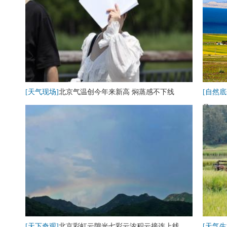
[天气现场]
北京气温创今年来新高 焖蒸感不下线
[自然底
卷
[天下奇观]
北京彩虹云隙光七彩云浓积云接连上线
[天气生