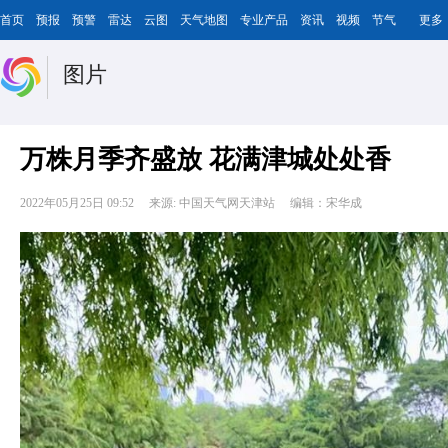
首页
预报
预警
雷达
云图
天气地图
专业产品
资讯
视频
节气
更多
图片
万株月季齐盛放 花满津城处处香
2022年05月25日 09:52
来源: 中国天气网天津站
编辑：宋华成