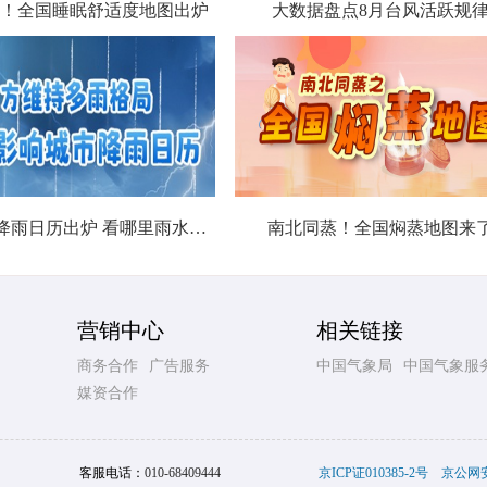
！全国睡眠舒适度地图出炉
大数据盘点8月台风活跃规
北方城市降雨日历出炉 看哪里雨水超长待机
南北同蒸！全国焖蒸地图来
营销中心
相关链接
商务合作
广告服务
中国气象局
中国气象服
媒资合作
客服电话：
010-68409444
京ICP证010385-2号
京公网安备