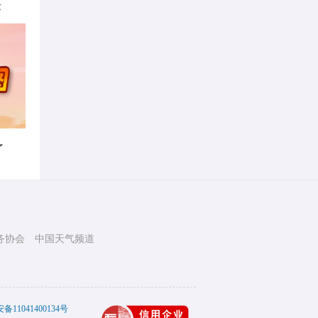
律
了
务协会
中国天气频道
11041400134号