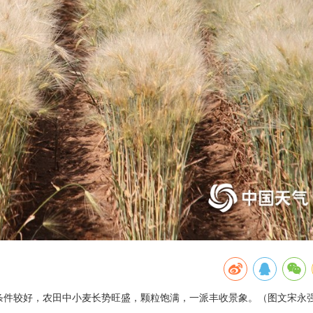
照条件较好，农田中小麦长势旺盛，颗粒饱满，一派丰收景象。（图文宋永