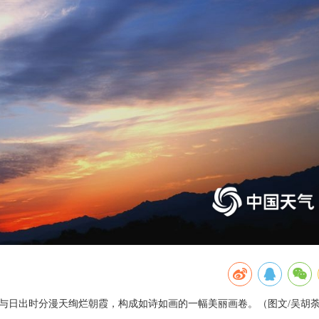
峦与日出时分漫天绚烂朝霞，构成如诗如画的一幅美丽画卷。（图文/吴胡