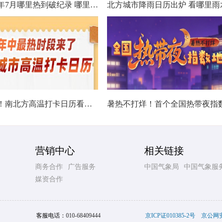
数据看今年7月哪里热到破纪录 哪里暑热连轴转
热在中伏！南北方高温打卡日历看哪里热力持久
营销中心
相关链接
商务合作
广告服务
中国气象局
中国气象服
媒资合作
客服电话：
010-68409444
京ICP证010385-2号
京公网安备