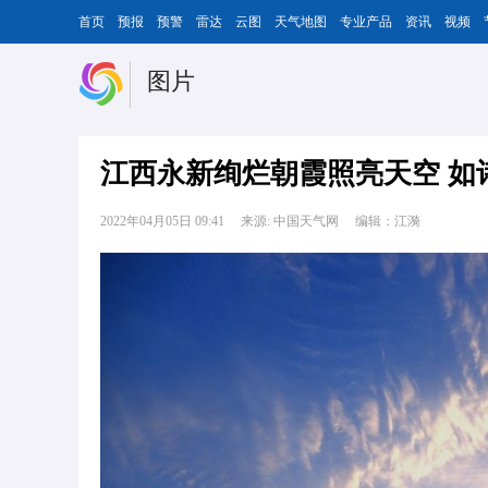
首页
预报
预警
雷达
云图
天气地图
专业产品
资讯
视频
图片
江西永新绚烂朝霞照亮天空 如
2022年04月05日 09:41
来源: 中国天气网
编辑：江漪