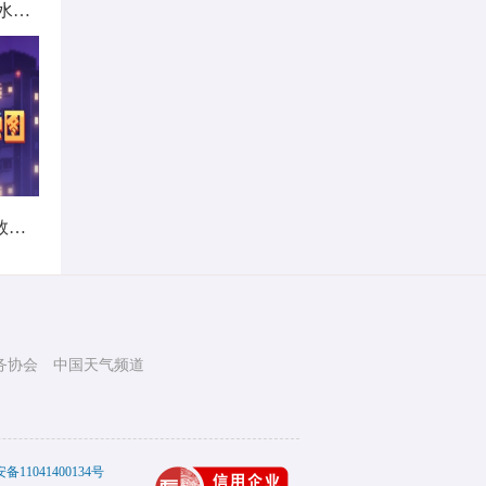
北方城市降雨日历出炉 看哪里雨水超长待机
暑热不打烊！首个全国热带夜指数地图发布
务协会
中国天气频道
11041400134号