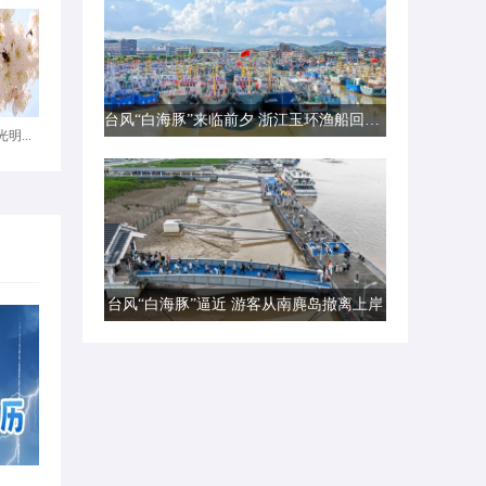
台风“白海豚”来临前夕 浙江玉环渔船回港避风
明...
台风“白海豚”逼近 游客从南麂岛撤离上岸